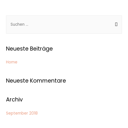
S
u
c
h
Neueste Beiträge
e
n
Home
n
a
Neueste Kommentare
c
h
:
Archiv
September 2018