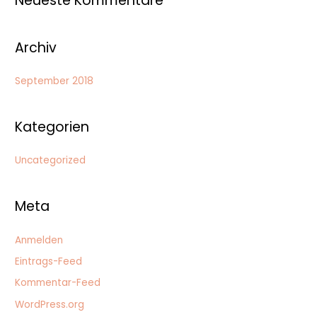
Neueste Kommentare
c
h
:
Archiv
September 2018
Kategorien
Uncategorized
Meta
Anmelden
Eintrags-Feed
Kommentar-Feed
WordPress.org