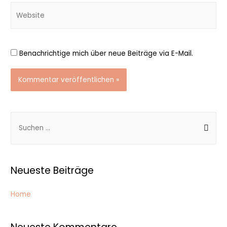
Website
Benachrichtige mich über neue Beiträge via E-Mail.
S
u
c
h
Neueste Beiträge
e
n
Home
n
a